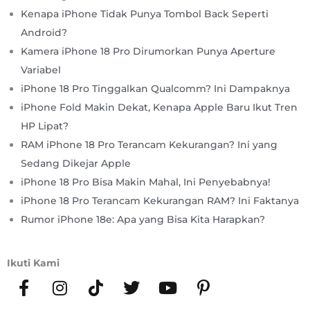
Kenapa iPhone Tidak Punya Tombol Back Seperti
Android?
Kamera iPhone 18 Pro Dirumorkan Punya Aperture
Variabel
iPhone 18 Pro Tinggalkan Qualcomm? Ini Dampaknya
iPhone Fold Makin Dekat, Kenapa Apple Baru Ikut Tren
HP Lipat?
RAM iPhone 18 Pro Terancam Kekurangan? Ini yang
Sedang Dikejar Apple
iPhone 18 Pro Bisa Makin Mahal, Ini Penyebabnya!
iPhone 18 Pro Terancam Kekurangan RAM? Ini Faktanya
Rumor iPhone 18e: Apa yang Bisa Kita Harapkan?
Ikuti Kami
F
I
T
T
Y
P
a
n
i
w
o
i