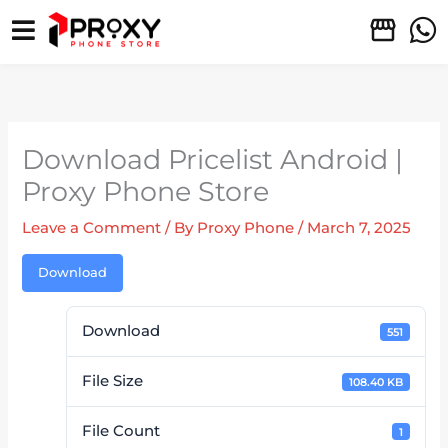
Skip
to
content
Download Pricelist Android |
Proxy Phone Store
Leave a Comment
/ By
Proxy Phone
/
March 7, 2025
Download
Download
551
File Size
108.40 KB
File Count
1